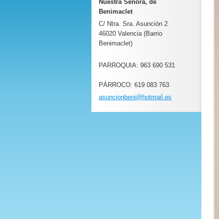
Nuestra Señora, de
Benimaclet
C/ Ntra. Sra. Asunción 2
46020 Valencia (Barrio
Benimaclet)
PARROQUIA: 963 690 531
PÁRROCO: 619 083 763
asuncion
beni@hot
mail.es