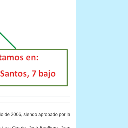
io de 2006, siendo aprobado por la
 Luís Orquín
,
José Benlliure
,
Juan