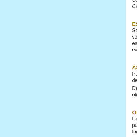
Ca
E
Se
ve
es
ev
A
Pu
de
De
of
O
De
pu
fo