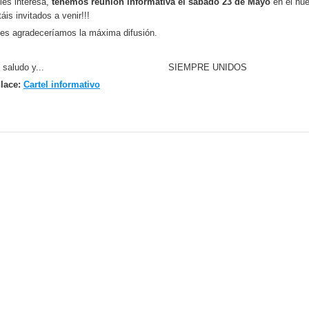
 les interesa,
tenemos reunión informativa el sábado 23 de Mayo
en el nu
táis invitados a venir!!!
 les agradeceríamos la máxima difusió
n saludo y... SIEMPRE UNIDOS
lace:
Cartel informativo