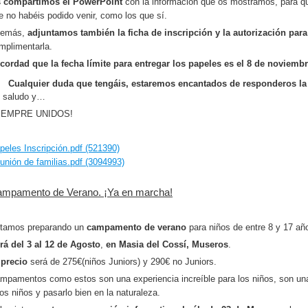
 compartimos el PowerPoint
con la información que os mostramos, para qu
e no habéis podido venir, como los que sí.
emás,
adjuntamos también la ficha de inscripción y la autorización para
mplimentarla.
cordad que la fecha límite para entregar los papeles es el 8 de noviemb
Cualquier duda que tengáis, estaremos encantados de responderos la 
 saludo y…
IEMPRE UNIDOS!
peles Inscripción.pdf (521390)
unión de familias.pdf (3094993)
mpamento de Verano. ¡Ya en marcha!
tamos preparando un
campamento de verano
para niños de entre 8 y 17 añ
rá del 3 al 12 de Agosto
,
en Masia del Cossí, Museros
.
 precio
será de 275€(niños Juniors) y 290€ no Juniors.
mpamentos como estos son una experiencia increíble para los niños, son una
ros niños y pasarlo bien en la naturaleza.