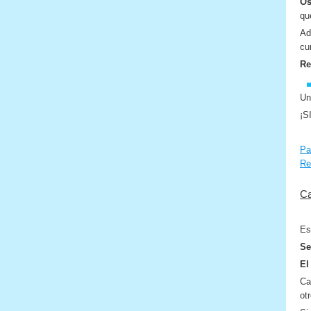
Os
qu
Ad
cu
Re
Un
¡S
Pa
Re
Ca
Es
Se
El
Ca
ot