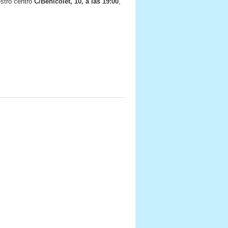
estro centro
C/Benicolet, 10, a las 19:00
,
n.