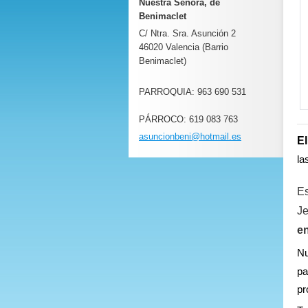
Nuestra Señora, de
Benimaclet
C/ Ntra. Sra. Asunción 2
46020 Valencia (Barrio
Benimaclet)
PARROQUIA: 963 690 531
PÁRROCO: 619 083 763
asuncion
beni@hot
mail.es
El
la
Es
Je
en
N
pa
pr