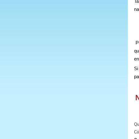
Ta
na
Po
qu
en
Si
pa
N
Qu
Có