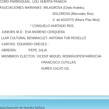
 CORO PARROQUIAL: LOLI HUERTA PANACH
 ASOCIACIONES MARIANAS: MILAGROSA (Chelo Andrés),
DOLOROSA (Mercedes Ros)
. de AGOSTO (María Pilar Miró)
 CONSUELO HURTADO ROS
. JUNIORS M.D.: EVA MORENO CERQUERA
. LLAR CULTURAL BENIMACLET: ANTONIA TUR ROSELLÓ
2. CARITAS: EDUARDO GRESES -
3. OBRERÍA: PEPE JULIÁ
4. MIEMBROS ELECTOS: VICENT MIQUEL RODRIGOPENYARROCHA
15 FRANCISCO CUTILLAS
16 AUREA CALVO GIL
oquia Asunción de Nuestra Señora