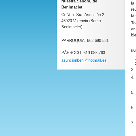
Nuestra Señora, de
la
Benimaclet
re
C/ Ntra. Sra. Asunción 2
la
46020 Valencia (Barrio
To
Benimaclet)
en
bi
PARROQUIA: 963 690 531
NU
PÁRROCO: 619 083 763
asuncion
beni@hot
mail.es
3
4.
5.
M
6.
7.
E