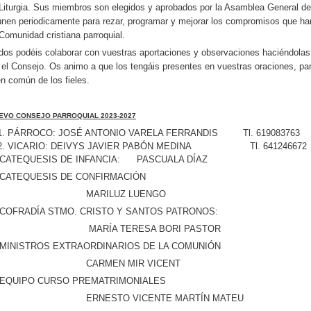
 Liturgia. Sus miembros son elegidos y aprobados por la Asamblea General de
únen periodicamente para rezar, programar y mejorar los compromisos que h
 Comunidad cristiana parroquial.
dos podéis colaborar con vuestras aportaciones y observaciones haciéndolas 
 el Consejo. Os animo a que los tengáis presentes en vuestras oraciones, pa
en común de los fieles.
EVO CONSEJO PARROQUIAL 2023-2027
PÁRROCO: JOSÉ ANTONIO VARELA FERRANDIS Tl. 619083763
VICARIO: DEIVYS JAVIER PABÓN MEDINA Tl. 641246672
. CATEQUESIS DE INFANCIA: PASCU
 CATEQUESIS DE CONFIRMACIÓN
MARILUZ LUENGO
 COFRADÍA STMO. CRISTO Y SANTOS PATRONOS:
ARÍA TERESA BORI PASTOR
 MINISTROS EXTRAORDINARIOS DE LA COMUNIÓN
CARMEN MIR VICENT
 EQUIPO CURSO PREMATRIMONIALES
RNESTO VICENTE MARTÍN MATEU