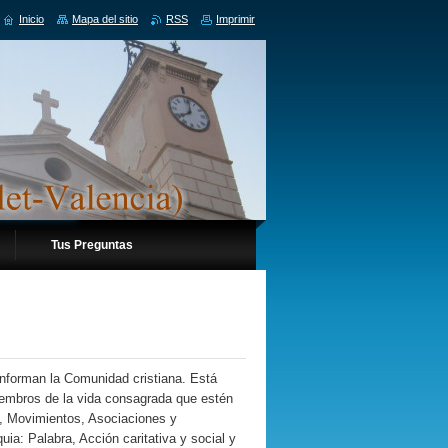
Inicio
Mapa del sitio
RSS
Imprimir
Tus Preguntas
onforman la Comunidad cristiana. Está
miembros de la vida consagrada que estén
os, Movimientos, Asociaciones y
uia: Palabra, Acción caritativa y social y