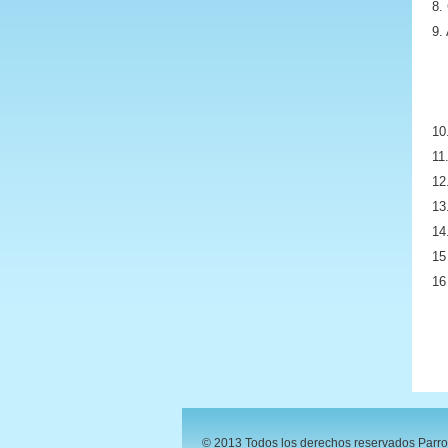
8.
9.
V
*
10
11
1
1
1
© 2013 Todos los derechos reservados Parr