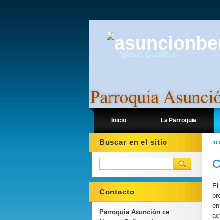
Iglesia Católica
Inicio
La Parroquia
Buscar en el sitio
Ini
C
El
Contacto
pr
en
Parroquia Asunción de
ac