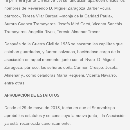
la primera Junta Directiva".
A su fundación aparecen unidos los
nombres de Reverendo D. Miguel Zaragozá Barber –cura
párroco-, Teresa Vilar Bartual –monja de la Caridad Paula-,
Aurora Cuenca Tramoyeres, Josefa Miró Carsí, Vicenta Sanchis
Tramoyeres, Angelita Rives, Teresín Almenar Traver
Después de la Guerra Civil de 1936 se sacaron las capillitas que
estaban guardadas, y fueron salvadas, haciéndose cargo de la
asociación en aquel momento, junto con el Rvdo. D. Miguel
Zaragoza, párroco, las señoras doña Carmen Crespo, Josefa
Almenar y,, como celadoras María Requeni, Vicenta Navarro,
entre otras.
APROBACIÓN DE ESTATUTOS
Desde el 29 de mayo de 2013, fecha en que el Sr arzobispo
aprobó los estatutos y se constituyó la nueva junta, la Asociación
ya está reconocida canonicamente.