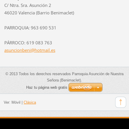
C/ Ntra. Sra. Asunción 2
46020 Valencia (Barrio Benimaclet)
PARROQUIA: 963 690 531
PÁRROCO: 619 083 763
asuncion
beni@hot
mail.es
© 2013 Todos los derechos reservados Parroquia Asunción de Nuestra
Señora (Benimaclet).
Haz tu página web gratis
Ver:
Móvil
|
Clásica