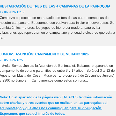
RESTAURACIÓN DE TRES DE LAS 4 CAMPANAS DE LA PARROQUIA
17.06.2026 12:19
Comienza el proceso de restauración de tres de las cuatro campanas de
nuestro campanario. Esperamos que vuelvan para iniciar el nuevo curso. Se
cambiarán los motores, los yugos de hierro por madera, para evitar
vibraciones que repercuten en el campanario y el cuadro eléctrico que está a
la...
JUNIORS ASUNCIÓN: CAMPAMENTO DE VERANO 2026
20.05.2026 13:59
¡Hola! Somos Juniors la Asunción de Benimaclet. Estamos preparando un
campamento de verano para niños de entre 8 y 17 años. Será del 3 al 12 de
Agosto, en Masia del Cossí, Museros. El precio será de 275€(niños Juniors)
y 290€ no Juniors. Campamentos como estos son una...
Nota: En el apartado de la página web ENLACES tendréis información
sobre charlas y otros eventos que se realicen en las parroquias del
arciprestazgo y que ellos nos comuniquen para su divulgación.
Esperamos que sea del interés de todos.