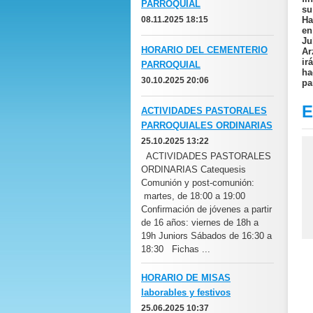
PARROQUIAL
su
08.11.2025 18:15
Ha
en
Ju
HORARIO DEL CEMENTERIO
Ar
ir
PARROQUIAL
ha
30.10.2025 20:06
pa
E
ACTIVIDADES PASTORALES
PARROQUIALES ORDINARIAS
25.10.2025 13:22
ACTIVIDADES PASTORALES
ORDINARIAS Catequesis
Comunión y post-comunión:
martes, de 18:00 a 19:00
Confirmación de jóvenes a partir
de 16 años: viernes de 18h a
19h Juniors Sábados de 16:30 a
18:30 Fichas ...
HORARIO DE MISAS
laborables y festivos
25.06.2025 10:37