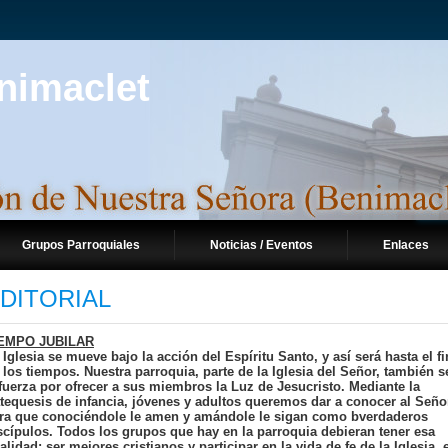
Grupos Parroquiales
Noticias / Eventos
Enlaces
DITORIAL
EMPO JUBILAR
 Iglesia se mueve bajo la acción del Espíritu Santo, y así será hasta el fi
 los tiempos. Nuestra parroquia, parte de la Iglesia del Señor, también s
fuerza por ofrecer a sus miembros la Luz de Jesucristo. Mediante la
tequesis de infancia, jóvenes y adultos queremos dar a conocer al Seño
ra que conociéndole le amen y amándole le sigan como bverdaderos
scípulos. Todos los grupos que hay en la parroquia debieran tener esa
nalidad: ser mejores cristianos y participar en la vida de fe de la Iglesia, 