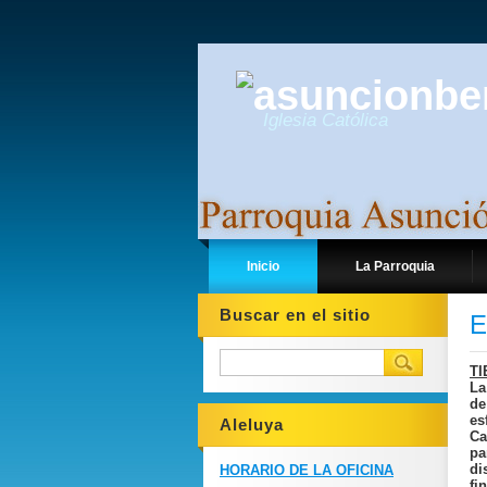
Iglesia Católica
Inicio
La Parroquia
Buscar en el sitio
E
TI
La
de
es
Aleluya
Ca
pa
di
HORARIO DE LA OFICINA
fi