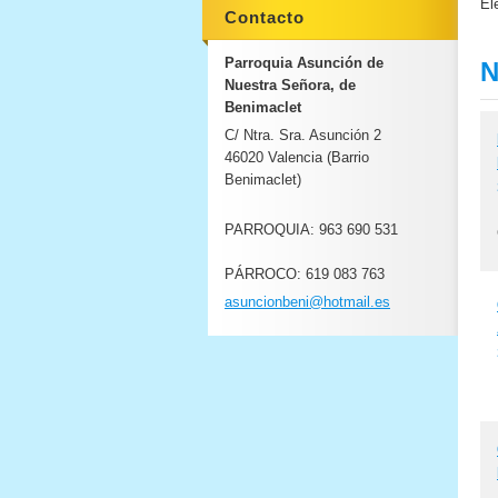
El
Contacto
Parroquia Asunción de
N
Nuestra Señora, de
Benimaclet
C/ Ntra. Sra. Asunción 2
46020 Valencia (Barrio
Benimaclet)
PARROQUIA: 963 690 531
PÁRROCO: 619 083 763
asuncion
beni@hot
mail.es