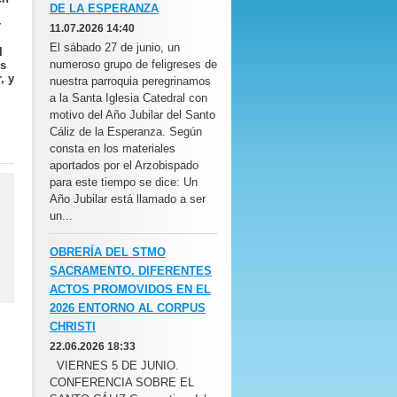
DE LA ESPERANZA
r
11.07.2026 14:40
El sábado 27 de junio, un
l
numeroso grupo de feligreses de
os
, y
nuestra parroquia peregrinamos
a la Santa Iglesia Catedral con
motivo del Año Jubilar del Santo
Cáliz de la Esperanza. Según
consta en los materiales
aportados por el Arzobispado
para este tiempo se dice: Un
Año Jubilar está llamado a ser
un...
OBRERÍA DEL STMO
SACRAMENTO. DIFERENTES
ACTOS PROMOVIDOS EN EL
2026 ENTORNO AL CORPUS
CHRISTI
22.06.2026 18:33
VIERNES 5 DE JUNIO.
CONFERENCIA SOBRE EL